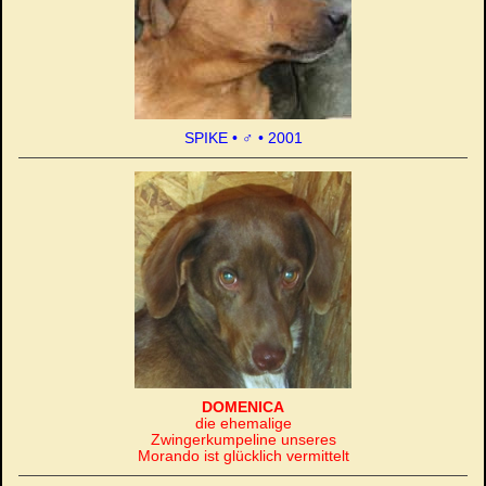
SPIKE • ♂ • 2001
DOMENICA
die ehemalige
Zwingerkumpeline unseres
Morando ist glücklich vermittelt