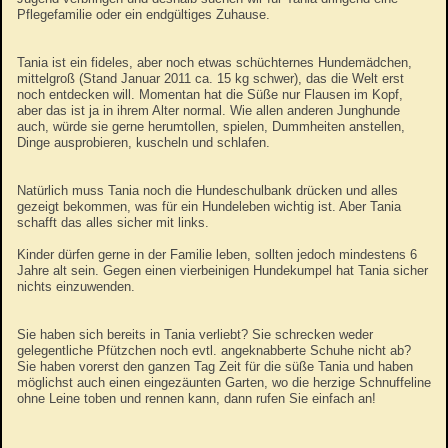
Pflegefamilie oder ein endgültiges Zuhause.
Tania ist ein fideles, aber noch etwas schüchternes Hundemädchen,
mittelgroß (Stand Januar 2011 ca. 15 kg schwer), das die Welt erst
noch entdecken will. Momentan hat die Süße nur Flausen im Kopf,
aber das ist ja in ihrem Alter normal. Wie allen anderen Junghunde
auch, würde sie gerne herumtollen, spielen, Dummheiten anstellen,
Dinge ausprobieren, kuscheln und schlafen.
Natürlich muss Tania noch die Hundeschulbank drücken und alles
gezeigt bekommen, was für ein Hundeleben wichtig ist. Aber Tania
schafft das alles sicher mit links.
Kinder dürfen gerne in der Familie leben, sollten jedoch mindestens 6
Jahre alt sein. Gegen einen vierbeinigen Hundekumpel hat Tania sicher
nichts einzuwenden.
Sie haben sich bereits in Tania verliebt? Sie schrecken weder
gelegentliche Pfützchen noch evtl. angeknabberte Schuhe nicht ab?
Sie haben vorerst den ganzen Tag Zeit für die süße Tania und haben
möglichst auch einen eingezäunten Garten, wo die herzige Schnuffeline
ohne Leine toben und rennen kann, dann rufen Sie einfach an!