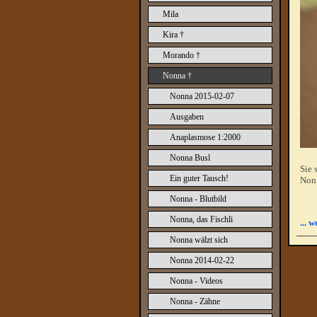
Mila
Kira †
Morando †
Nonna †
Nonna 2015-02-07
Ausgaben
Anaplasmose 1:2000
Nonna Busl
Sie 
Ein guter Tausch!
Nonn
Nonna - Blutbild
Nonna, das Fischli
... 
Nonna wälzt sich
Nonna 2014-02-22
Nonna - Videos
Nonna - Zähne