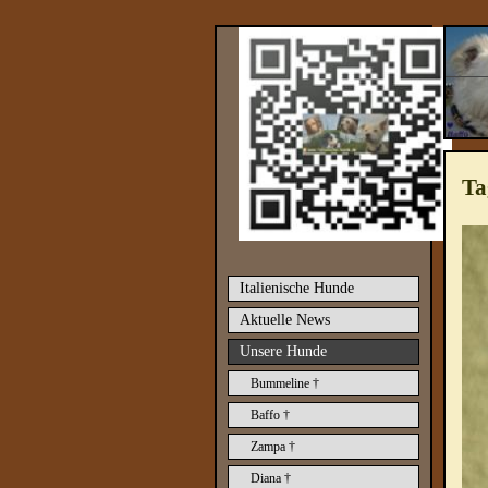
Ta
Italienische Hunde
Aktuelle News
Unsere Hunde
Bummeline †
Baffo †
Zampa †
Diana †