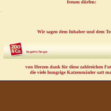
freuen dürfen:
Wir sagen dem Inhaber und dem T
von Herzen dank für diese zahlreichen Fut
die viele hungrige Katzenmäuler satt m