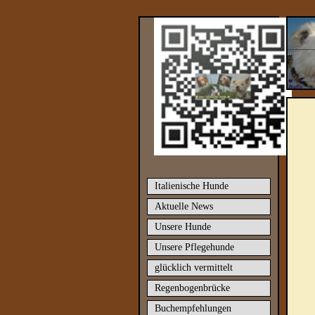
Italienische Hunde
Aktuelle News
Unsere Hunde
Unsere Pflegehunde
glücklich vermittelt
Regenbogenbrücke
Buchempfehlungen