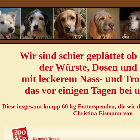
Wir sind schier geplättet
ob
der Würste, Dosen und 
mit leckerem Nass- und Tro
das vor einigen Tagen bei u
Diese insgesamt knapp 60 kg Futterspenden, die wir 
Christina Eismann von