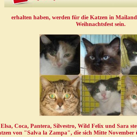
erhalten haben, werden für die Katzen in Mailand
Weihnachtsfest sein.
Elsa, Coca, Pantera, Silvestro, Wild Felix und Sara
st
tzen von "Salva la Zampa", die sich Mitte November ü