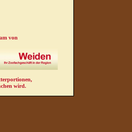
eam von
terportionen,
achen wird.