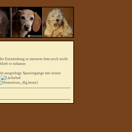
 die Entzündung in meinem Arm noch nicht
blieb er zuhause.
für ausgiebige Spaziergänge mit seiner
k