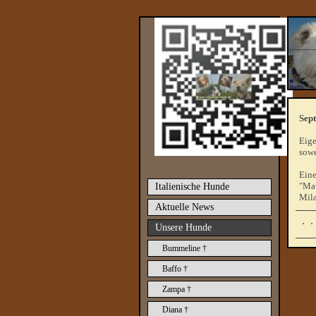
Sep
Eige
sowe
Eine
"Mau
Italienische Hunde
Mila
Aktuelle News
Unsere Hunde
Bummeline †
Baffo †
Zampa †
Diana †