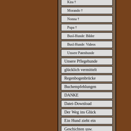
Kira †
Morando †
Nonna †
Pupa †
Busl-Hunde: Bilder
Busl-Hunde: Videos
Unsere Patenhunde
Unsere Pflegehunde
glücklich vermittelt
Regenbogenbrücke
Buchempfehlungen
DANKE
Datei-Download
Der Weg ins Glück
Ein Hund zieht ein
Geschichten usw.