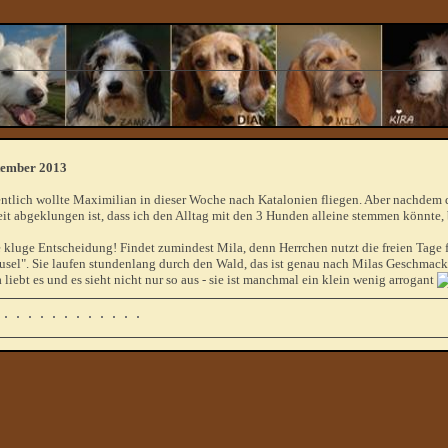
tember 2013
ntlich wollte Maximilian in dieser Woche nach Katalonien fliegen. Aber nachdem
it abgeklungen ist, dass ich den Alltag mit den 3 Hunden alleine stemmen könnte, 
 kluge Entscheidung! Findet zumindest Mila, denn Herrchen nutzt die freien Tage 
sel". Sie laufen stundenlang durch den Wald, das ist genau nach Milas Geschmac
 liebt es und es sieht nicht nur so aus - sie ist manchmal ein klein wenig arrogant