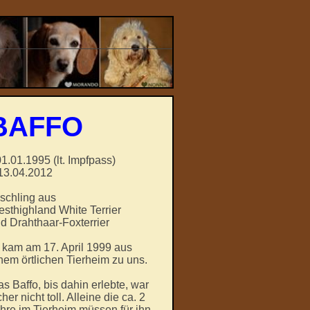
BAFFO
01.01.1995 (lt. Impfpass)
13.04.2012
schling aus
sthighland White Terrier
d Drahthaar-Foxterrier
 kam am 17. April 1999 aus
nem örtlichen Tierheim zu uns.
s Baffo, bis dahin erlebte, war
cher nicht toll. Alleine die ca. 2
hre im Tierheim müssen für ihn