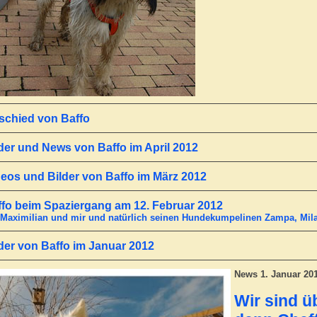
schied von Baffo
der und News von Baffo im April 2012
eos und Bilder von Baffo im März 2012
ffo beim Spaziergang am 12. Februar 2012
 Maximilian und mir und natürlich seinen Hundekumpelinen Zampa, Mila 
der von Baffo im Januar 2012
News 1. Januar 20
Wir sind ü