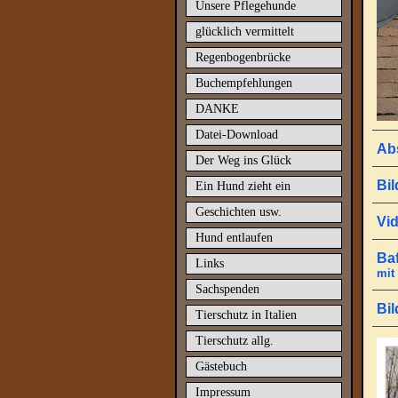
Unsere Pflegehunde
glücklich vermittelt
Regenbogenbrücke
Buchempfehlungen
DANKE
Datei-Download
Ab
Der Weg ins Glück
Bil
Ein Hund zieht ein
Geschichten usw.
Vid
Hund entlaufen
Ba
Links
mit
Sachspenden
Bil
Tierschutz in Italien
Tierschutz allg.
Gästebuch
Impressum