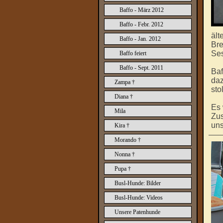
Baffo - März 2012
Baffo - Febr. 2012
ält
Baffo - Jan. 2012
Bre
Ses
Baffo feiert
Baffo - Sept. 2011
Baf
daz
Zampa †
sto
Diana †
Es 
Mila
Zus
uns
Kira †
Morando †
Nonna †
Pupa †
Busl-Hunde: Bilder
Busl-Hunde: Videos
Unsere Patenhunde