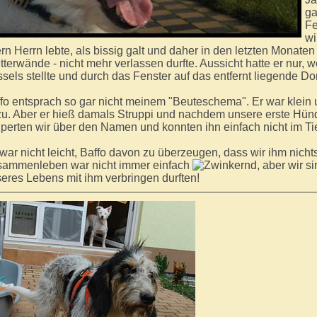
ga
Fe
wi
ern Herrn lebte, als bissig galt und daher in den letzten Monate
tterwände - nicht mehr verlassen durfte. Aussicht hatte er nur, 
sels stellte und durch das Fenster auf das entfernt liegende Do
fo entsprach so gar nicht meinem "Beuteschema". Er war klein 
u. Aber er hieß damals Struppi und nachdem unsere erste Hündi
lperten wir über den Namen und konnten ihn einfach nicht im T
war nicht leicht, Baffo davon zu überzeugen, dass wir ihm nich
ammenleben war nicht immer einfach
, aber wir s
eres Lebens mit ihm verbringen durften!