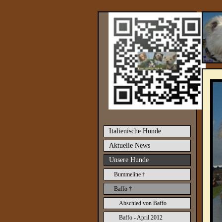
Italienische Hunde
Aktuelle News
Unsere Hunde
Bummeline †
Baffo †
Abschied von Baffo
Baffo - April 2012