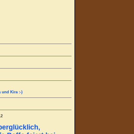
und Kira :-)
12
berglücklich,