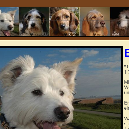
* 
† 
Mi
We
un
Er
ei
Wa
si
Ja