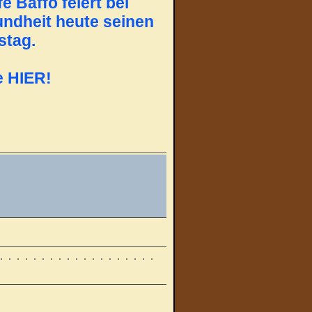
fe Baffo
feiert bei
ndheit heute seinen
stag.
e HIER!