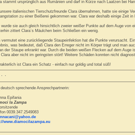
ra stammt ursprünglich aus Rumänien und darf in Kürze nach Laatzen bei Hann
unsere italienischen Tierschutzfreunde Clara übernahmen, hatte sie einige Ve
angstation zu einer Beißerei gekommen war. Clara war deshalb einige Zeit in M
 wurde sie auch gleich hinsichtlich zweier weißer Punkte auf dem Auge von 
erhin zittert Clara´s Mäulchen beim Schließen ein wenig.
vermutet eine zurückliegende Staupeinfektion hat die Punkte verursacht. Ein
bnis, was bedeutet, daß Clara den Erreger nicht im Körper trägt und man au
an der Staupe erkrankt war. Durch die beiden weißen Flecken auf dem Auge is
Clara aber nicht im geringsten stört! Weitere Schäden konnten nicht diagnost
akterlich ist Clara ein Schatz - einfach nur goldig und total süß!
e deutsch sprechende Ansprechpartnerin:
nna Epifania
moci la Zampa
orsitzende
efon 0039.347.2549083
innacani@yahoo.de
p://www.diamocilazampa.eu