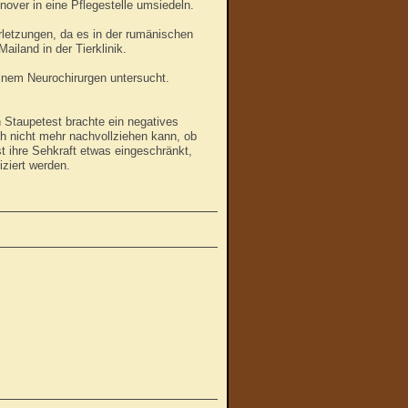
over in eine Pflegestelle umsiedeln.
rletzungen, da es in der rumänischen
ailand in der Tierklinik.
einem Neurochirurgen untersucht.
 Staupetest brachte ein negatives
ch nicht mehr nachvollziehen kann, ob
t ihre Sehkraft etwas eingeschränkt,
iziert werden.