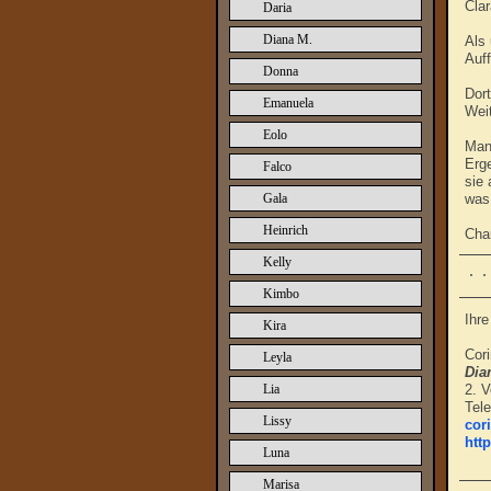
Cla
Daria
Diana M.
Als 
Auff
Donna
Dort
Emanuela
Weit
Eolo
Man 
Erge
Falco
sie 
Gala
was 
Heinrich
Char
Kelly
Kimbo
Ihr
Kira
Cori
Leyla
Dia
Lia
2. V
Tel
Lissy
cor
htt
Luna
Marisa