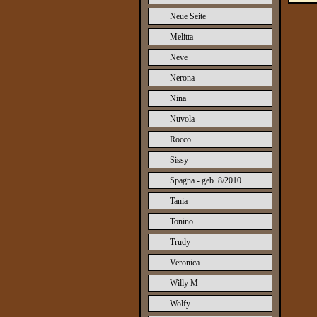
Neue Seite
Melitta
Neve
Nerona
Nina
Nuvola
Rocco
Sissy
Spagna - geb. 8/2010
Tania
Tonino
Trudy
Veronica
Willy M
Wolfy