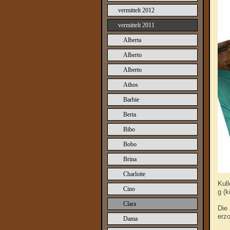
vermittelt 2012
vermittelt 2011
Alberta
Alberto
Alberto
Athos
Barbie
Berta
Bibo
Bobo
Brina
Charlotte
Kull
Cino
g (k
Clara
Die
erzo
Dama