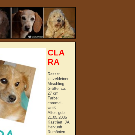
CLA
RA
Rasse:
klitzekleiner
Mischling
Größe: ca.
27 cm
Farbe:
caramel-
weiß
Alter: geb.
21.05.2005
Kastriert: JA
Herkunft:
Rumänien