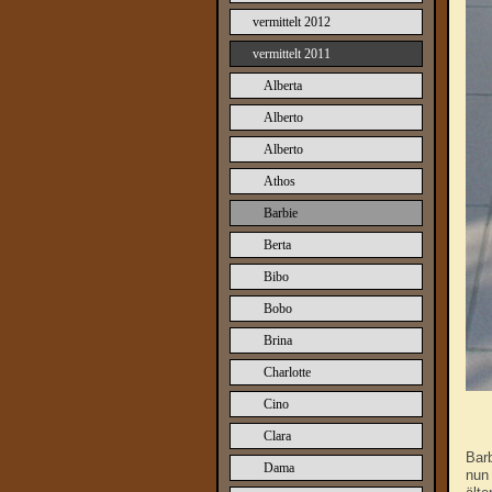
vermittelt 2012
vermittelt 2011
Alberta
Alberto
Alberto
Athos
Barbie
Berta
Bibo
Bobo
Brina
Charlotte
Cino
Clara
Barb
Dama
nun 