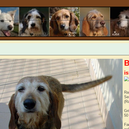
is
Ra
Seg
(R
Gr
50
Fa