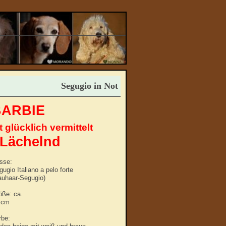
Segugio in Not
BARBIE
t glücklich vermittelt
sse:
ugio Italiano a pelo forte
auhaar-Segugio)
öße: ca.
 cm
rbe: