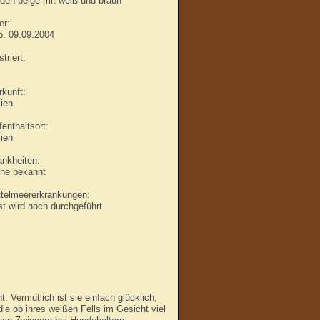
lden-beige mit weiß und braun
er:
b. 09.09.2004
triert:
rkunft:
lien
enthaltsort:
lien
ankheiten:
ine bekannt
ttelmeererkrankungen:
st wird noch durchgeführt
. Vermutlich ist sie einfach glücklich,
e ob ihres weißen Fells im Gesicht viel