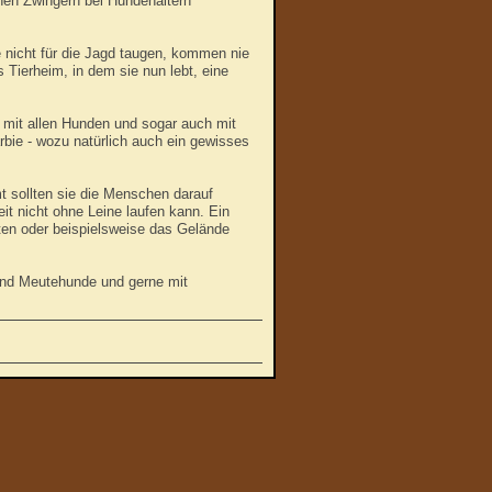
enen Zwingern bei Hundehaltern
 nicht für die Jagd taugen, kommen nie
 Tierheim, in dem sie nun lebt, eine
h mit allen Hunden und sogar auch mit
arbie - wozu natürlich auch ein gewisses
mt sollten sie die Menschen darauf
eit nicht ohne Leine laufen kann. Ein
rten oder beispielsweise das Gelände
sind Meutehunde und gerne mit