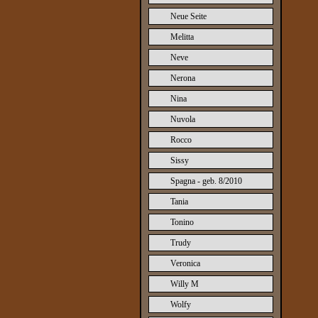
Neue Seite
Melitta
Neve
Nerona
Nina
Nuvola
Rocco
Sissy
Spagna - geb. 8/2010
Tania
Tonino
Trudy
Veronica
Willy M
Wolfy