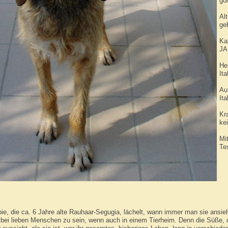
go
Alt
ge
Kas
JA
He
Ita
Auf
Ita
Kr
ke
Mi
Te
ie, die ca. 6 Jahre alte Rauhaar-Segugia, lächelt, wann immer man sie ansieht
bei lieben Menschen zu sein, wenn auch in einem Tierheim. Denn die Süße, di