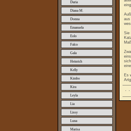
älte
Daria
eing
Diana M.
Auß
aus 
Donna
wes
Emanuela
Sie 
Eolo
Katz
Maß
Falco
Zwar
Gala
eins
sich
Heinrich
ein
Kelly
Es 
Kimbo
Art
Kira
Leyla
Lia
Lissy
Luna
Marisa