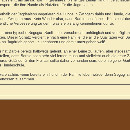
r aussieht, als sie ist, war ihr gesamtes, bisheriges Leben lang in verschied
esperrt, die ihre Hunde als Nutztiere für die Jagd halten.
erhalb der Jagdsaison vegetieren die Hunde in Zwingern dahin und Hunde, die
den Zwingern raus. Kein Wunder also, dass Barbie nun lächelt. Für sie ist das
entliche Verbesserung zu dem, was sie bislang kennenlernen durfte.
ist eine typische Segugia: Sanft, lieb, verschmust, anhänglich und verträglic
en. Dieser Schatz verdient einfach eine Familie, die all die Qualitäten von B
 an Jagdtrieb gehört - zu schätzen und damit umzugehen weiß.
 hat Barbie bereits halbwegs gelernt, an einer Leine zu laufen, aber insgesa
tellen, dass Barbie noch sehr viel lernen muss und vielleicht auch die erste Z
eres Gelände für den Freilauf sollte daher vorhanden sein, ob ein eigener Ga
er Hundeschule.
wäre schön, wenn bereits ein Hund in der Familie leben würde, denn Segugi 
genossen zusammen.