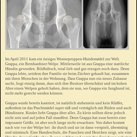
Im April 2011 kam ein riesiges Wonneproppen-Hundemädel zur Welt.
Grappa, ein Bernhardiner-Welpe. Mittlerweile ist aus Grappa eine stattliche
Hündin geworden. Bildhübsch, total lieb und gut erzogen noch dazu. Denn
Grappa lebte, seitdem ihre Familie sie beim Züchter gekauft hat, zusammen
mit ihren Menschen in der Wohnung. Dass Grappa nun ein neues Zuhause
sucht, liegt einzig daran, dass sich ihre Besitzer überschätzt und im hohen
Alter einen Welpen geholt haben, dem sie nun, wo Grappa ein Junghund ist,
nicht mehr gerecht werden können.
Grappa wurde bereits kastriert, ist natürlich stubenrein und kein Kläffer,
außerdem ist das Prachtmädel super süß und verträglich mit Rüden und auch
Hündinnen. Kinder liebt Grappa über alles. Zu klein sollten diese jedoch
nicht sein und auf jeden Fall standfest. Denn Grappa hat zwar bereits eine
imposante Größe, ist aber noch lange nicht erwachsen. Von daher kommt
nach wie vor der Welpe bei ihr durch und sie ist dann verspielt, übermütig
und stürmisch. Eine Hundeschule, die Frauchen und Herrchen zeigt, wie eine