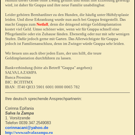
Hündin dieser Größe ohne Zwang geführt und somit ihre Erziehung gefestigt
wird, ist daher für Grappa und ihre neue Familie unabdingbar.
Leider gehören Bernhardiner zu den Hunden, die häufig unter Hüftdysplasie
leiden. Und diese Erkrankung wurde nun auch bei Grappa festgestellt. Das
macht Grappa zum
Notfall
, denn die dringend nötige Goldimplantation
kostet viel Geld. Umso schöner wäre, wenn wir für Grappa schnell eine
Pflegefamilie oder ein Zuhause fänden. Ebenerdig oder nur mit sehr wenigen
Stufen. Dafür jedoch gerne mit Garten. Das Allerwichtigste für Grappa
jedoch ist Familienanschluss, denn im Zwinger würde Grappa sehr leiden.
Wir freuen uns auch über jeden Euro, der uns hilft, die teure
Goldimplantation durchführen zu lassen.
Bankverbindung (bitte als Betreff "Grappa" angeben):
SALVA LA ZAMPA
Banca Prossima
BIC: BCITITMX
IBAN : IT40 Q033 5901 6001 0000 0065 782
Ihre deutsch sprechende Ansprechpartnerin:
Corinna Epifania
Salva la Zampa
1. Vorsitzende
Telefon 0039.347.2549083
corinnacani@yahoo.de
http://www.salvalazampa.eu