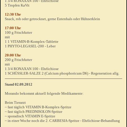
1 3/4 RONAXAN 100 - Ehrlichiose
5 Tropfen KaVit
12:30 Uhr
Snack, roh oder getrocknet, gerne Entenhals oder Hühnerklein
17:00 Uhr
100 g Frischfutter
mit
1 1 VITAMIN-B-Komplex-Tablette
1 PHYTO-LEGASEL-200 - Leber
20:00 Uhr
200 g Frischfutter
mit
1 3/4 RONAXAN 100 - Ehrlichiose
1 SCHÜSSLER-SALZE 2 (Calcium phosphoricum D6) - Regeneration allg.
Stand 02.09.2012
Morando bekommt aktuell folgende Medikamente:
Beim Tierarzt
~ fast täglich VITAMIN B-Komplex-Spritze
~ fast täglich PREDNISOLON-Spritze
~ sporadisch VITAMIN E-Spritze
~ in einer Woche noch die 2. CARBESIA-Spritze - Ehrlichiose-Behandlung