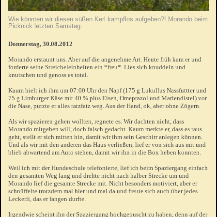
Wie könnten wir diesen süßen Kerl kampflos aufgeben?! Morando beim
Picknick letzten Samstag.
Donnerstag, 30.08.2012
Morando erstaunt uns. Aber auf die angenehme Art. Heute früh kam er und
forderte seine Streicheleinheiten ein *freu*. Lies sich knuddeln und
knutschen und genoss es total.
Kaum hielt ich ihm um 07:00 Uhr den Napf (175 g Lukullus Nassfuttter und
75 g Limburger Käse mit 40 % plus Eisen, Omeprazol und Mariendistel) vor
die Nase, putzte er alles ratzfatz weg. Aus der Hand, ok, aber ohne Zögern.
Als wir spazieren gehen wollten, regnete es. Wir dachten nicht, dass
Morando mitgehen will, doch falsch gedacht. Kaum merkte er, dass es raus
geht, stellt er sich mitten hin, damit wir ihm sein Geschirr anlegen können.
Und als wir mit den anderen das Haus verließen, lief er von sich aus mit und
blieb abwartend am Auto stehen, damit wir ihn in die Box heben konnten.
Weil ich mit der Hundeschule telefonierte, lief ich beim Spaziergang einfach
den gesamten Weg lang und drehte nicht nach halber Strecke um und
Morando lief die gesamte Strecke mit. Nicht besonders motiviert, aber er
schnüffelte trotzdem mal hier und mal da und freute sich auch über jedes
Leckerli, das er fangen durfte.
Irgendwie scheint ihn der Spaziergang hochgepuscht zu haben, denn auf der