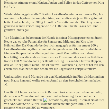
Heimfahrt stimmte er mit Heulen, Jaulen und Bellen in das Gefiepe von Kira
ein *g*.
Wieder daheim, gab es die 2. Ration Lukullus-Nassfutter an diesem Tag. Ich
war skeptisch, ob er die komplett frisst, weil er die erste ja so flink gefuttert
hatte. Und siehe da, die 200 g Lukullus Nassfutter mit der 3/4 Doxy waren
genauso schnell verschlungen wie die 1. Ration. Ebenfalls aus der Hand
gefüttert, aber egal.
Von Maximilian bekommen die Hunde in seiner Mittagspause einen Snack.
Heute gab es rohe Putenhälse für Zampa und Mila und für Kira rohe
Hühnerhälse. Da Morando beides nicht mag, gab es für ihn erneut 200 g
Lukullus-Nassfutter, diesmal nur mit der gemörserten Mariendisteltablette.
Ein paar Happen hat er alleine gefuttert, weil Maximilian noch damit
beschäftigt war, die anderen Raubtiere zu füttern und den zweiten Teil dieser
Ration fraß Morando dann per Handfütterung. Bis auf den letzten Happen,
den wollte er partout nicht. Das ist aber vollkommen ok, denn er hat mit den
ersten drei Mahlzeiten nun schon fast die Tagesration verspeist *freu*.
Und natürlich stand Morando mit den Hundemädels im Flur, als Maximilian
nach Hause kam und wollte seinen Anteil an den Streicheleinheiten haben
:-).
Um 16:30 Uhr gab es dann die 4. Ration. Dank einer superlieben Freundin,
die unserem Morando ein Care-Paket mit wahnsinnig leckerem Futter
geschickt hat - danke Bettina
- diesmal Nassfutter
von ALSA der Sorte Büffel. Morando brauchte nur ganz kurz, um die
gesamte Menge von 200 zu verputzen.