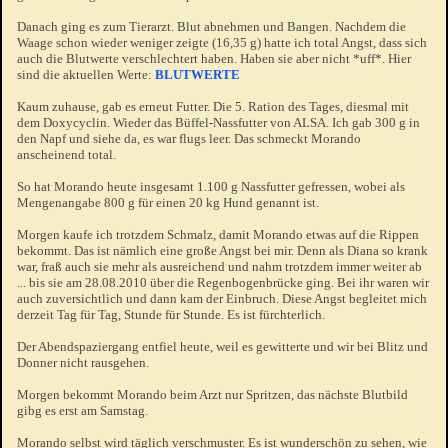
Danach ging es zum Tierarzt. Blut abnehmen und Bangen. Nachdem die
Waage schon wieder weniger zeigte (16,35 g) hatte ich total Angst, dass sich
auch die Blutwerte verschlechtert haben. Haben sie aber nicht *uff*. Hier
sind die aktuellen Werte:
BLUTWERTE
Kaum zuhause, gab es erneut Futter. Die 5. Ration des Tages, diesmal mit
dem Doxycyclin. Wieder das Büffel-Nassfutter von ALSA. Ich gab 300 g in
den Napf und siehe da, es war flugs leer. Das schmeckt Morando
anscheinend total.
So hat Morando heute insgesamt 1.100 g Nassfutter gefressen, wobei als
Mengenangabe 800 g für einen 20 kg Hund genannt ist.
Morgen kaufe ich trotzdem Schmalz, damit Morando etwas auf die Rippen
bekommt. Das ist nämlich eine große Angst bei mir. Denn als Diana so krank
war, fraß auch sie mehr als ausreichend und nahm trotzdem immer weiter ab
... bis sie am 28.08.2010 über die Regenbogenbrücke ging. Bei ihr waren wir
auch zuversichtlich und dann kam der Einbruch. Diese Angst begleitet mich
derzeit Tag für Tag, Stunde für Stunde. Es ist fürchterlich.
Der Abendspaziergang entfiel heute, weil es gewitterte und wir bei Blitz und
Donner nicht rausgehen.
Morgen bekommt Morando beim Arzt nur Spritzen, das nächste Blutbild
gibg es erst am Samstag.
Morando selbst wird täglich verschmuster. Es ist wunderschön zu sehen, wie