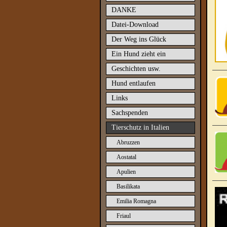
DANKE
Datei-Download
Der Weg ins Glück
Ein Hund zieht ein
Geschichten usw.
Hund entlaufen
Links
Sachspenden
Tierschutz in Italien
Abruzzen
Aostatal
Apulien
Basilikata
Emilia Romagna
Friaul