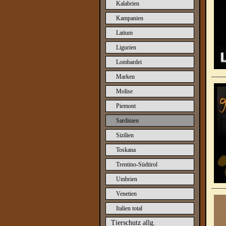
Kalabrien
Kampanien
Latium
Ligurien
Lombardei
Marken
Molise
Piemont
Sardinien
Sizilien
Toskana
Trentino-Südtirol
Umbrien
Venetien
Italien total
Tierschutz allg.