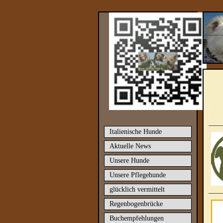
Italienische Hunde
Aktuelle News
Unsere Hunde
Unsere Pflegehunde
glücklich vermittelt
Regenbogenbrücke
Buchempfehlungen