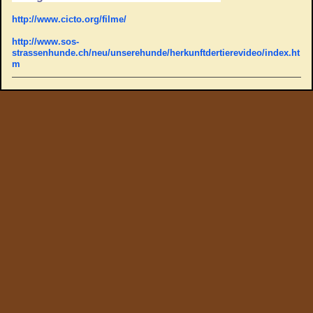
http://www.cicto.org/filme/
http://www.sos-
strassenhunde.ch/neu/unserehunde/herkunftdertierevideo/index.ht
m