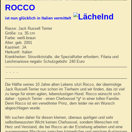
ROCCO
ist nun glücklich in Italien vermittelt
Rasse: Jack Russell Terrier
Größe: ca. 35 cm
Farbe: weiß-braun
Alter: geb. 2001
Kastriert: JA
Herkunft: Italien
Krankheiten: Struvitkristalle, die Spezialfutter erfordern. Filaria und
Leishmaniose negativ Schutzgebühr: 240 Euro
Die Hälfte seines 10 Jahre alten Lebens sitzt Rocco, der übermütige
Jack Russell-Terrier nun schon im Tierheim und wir finden, das ist viel
zu lange für einen agilen, lebenslustigen Hund. Rocco wünscht sich
daher - typisch Terrier - einen Chefsessel *g* in einer tollen Familie.
Denn Rocco ist ein verwöhnter Prinz, dem leider nie ein Wunsch
abgeschlagen wurde.
Wir suchen daher für diesen kleinen, überaus quirligen und sehr
selbstbewussten Wicht keinen Chefsessel, sondern Menschen mit
Herz und Verstand, die bei Rocco an der Erziehung arbeiten und eine
ausgewogene Mischung zwischen körperlicher und geistiger Auslastung