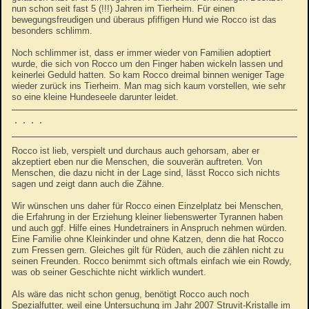
nun schon seit fast 5 (!!!) Jahren im Tierheim. Für einen
bewegungsfreudigen und überaus pfiffigen Hund wie Rocco ist das
besonders schlimm.
Noch schlimmer ist, dass er immer wieder von Familien adoptiert
wurde, die sich von Rocco um den Finger haben wickeln lassen und
keinerlei Geduld hatten. So kam Rocco dreimal binnen weniger Tage
wieder zurück ins Tierheim. Man mag sich kaum vorstellen, wie sehr
so eine kleine Hundeseele darunter leidet.
Rocco ist lieb, verspielt und durchaus auch gehorsam, aber er
akzeptiert eben nur die Menschen, die souverän auftreten. Von
Menschen, die dazu nicht in der Lage sind, lässt Rocco sich nichts
sagen und zeigt dann auch die Zähne.
Wir wünschen uns daher für Rocco einen Einzelplatz bei Menschen,
die Erfahrung in der Erziehung kleiner liebenswerter Tyrannen haben
und auch ggf. Hilfe eines Hundetrainers in Anspruch nehmen würden.
Eine Familie ohne Kleinkinder und ohne Katzen, denn die hat Rocco
zum Fressen gern. Gleiches gilt für Rüden, auch die zählen nicht zu
seinen Freunden. Rocco benimmt sich oftmals einfach wie ein Rowdy,
was ob seiner Geschichte nicht wirklich wundert.
Als wäre das nicht schon genug, benötigt Rocco auch noch
Spezialfutter, weil eine Untersuchung im Jahr 2007 Struvit-Kristalle im