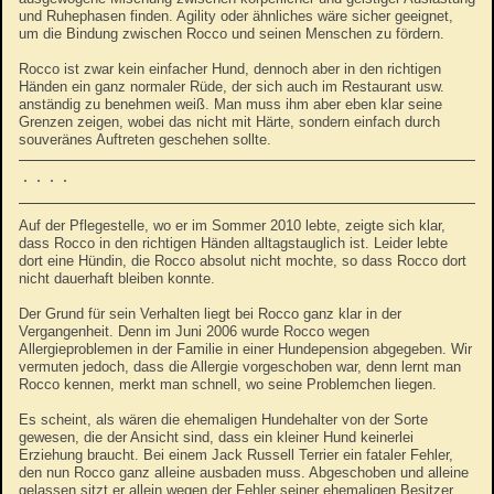
und Ruhephasen finden. Agility oder ähnliches wäre sicher geeignet,
um die Bindung zwischen Rocco und seinen Menschen zu fördern.
Rocco ist zwar kein einfacher Hund, dennoch aber in den richtigen
Händen ein ganz normaler Rüde, der sich auch im Restaurant usw.
anständig zu benehmen weiß. Man muss ihm aber eben klar seine
Grenzen zeigen, wobei das nicht mit Härte, sondern einfach durch
souveränes Auftreten geschehen sollte.
Auf der Pflegestelle, wo er im Sommer 2010 lebte, zeigte sich klar,
dass Rocco in den richtigen Händen alltagstauglich ist. Leider lebte
dort eine Hündin, die Rocco absolut nicht mochte, so dass Rocco dort
nicht dauerhaft bleiben konnte.
Der Grund für sein Verhalten liegt bei Rocco ganz klar in der
Vergangenheit. Denn im Juni 2006 wurde Rocco wegen
Allergieproblemen in der Familie in einer Hundepension abgegeben. Wir
vermuten jedoch, dass die Allergie vorgeschoben war, denn lernt man
Rocco kennen, merkt man schnell, wo seine Problemchen liegen.
Es scheint, als wären die ehemaligen Hundehalter von der Sorte
gewesen, die der Ansicht sind, dass ein kleiner Hund keinerlei
Erziehung braucht. Bei einem Jack Russell Terrier ein fataler Fehler,
den nun Rocco ganz alleine ausbaden muss. Abgeschoben und alleine
gelassen sitzt er allein wegen der Fehler seiner ehemaligen Besitzer