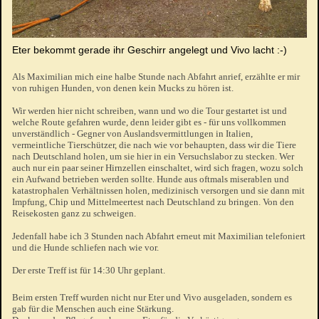
Eter bekommt gerade ihr Geschirr angelegt und Vivo lacht :-)
Als Maximilian mich eine halbe Stunde nach Abfahrt anrief, erzählte er mir
von ruhigen Hunden, von denen kein Mucks zu hören ist.
Wir werden hier nicht schreiben, wann und wo die Tour gestartet ist und
welche Route gefahren wurde, denn leider gibt es - für uns vollkommen
unverständlich - Gegner von Auslandsvermittlungen in Italien,
vermeintliche Tierschützer, die nach wie vor behaupten, dass wir die Tiere
nach Deutschland holen, um sie hier in ein Versuchslabor zu stecken. Wer
auch nur ein paar seiner Hirnzellen einschaltet, wird sich fragen, wozu solch
ein Aufwand betrieben werden sollte. Hunde aus oftmals miserablen und
katastrophalen Verhältnissen holen, medizinisch versorgen und sie dann mit
Impfung, Chip und Mittelmeertest nach Deutschland zu bringen. Von den
Reisekosten ganz zu schweigen.
Jedenfall habe ich 3 Stunden nach Abfahrt erneut mit Maximilian telefoniert
und die Hunde schliefen nach wie vor.
Der erste Treff ist für 14:30 Uhr geplant.
Beim ersten Treff wurden nicht nur Eter und Vivo ausgeladen, sondern es
gab für die Menschen auch eine Stärkung.