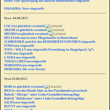
Bilder vom Spaziergang mit unseren Hundemädels eingestellt
OMA KIRA: News eingestellt
News 04.08.2012
LOLA ist glücklich vermittelt
AKEMI ist glücklich vermittelt
MICHIO ist glücklich vermittelt
DELIA lebt nun in einer Pflegefamilie in Deutschland
SCHROEDER auch bei den BEHINDERTEN HUNDEN eingestellt
FURIA neu eingestellt
TITO + WILLY neu eingestellt (Vermittlung im Doppelpack *g*)
TONI neu eingestellt
LAURA neu eingestellt
TINGELCHEN neu eingestellt
MARIANNA neu eingestellt
MORANDO: Die erste Woche!
News 03.08.2012
BOBI ist glücklich vermittelt
RED ist von den Hunde-Opis zu den Patenhunden gewechselt
Rubrik "Allergie" unter Links/Gesundheit hinzugefügt
Rubrik "Halskrause" unter Links/Gesundheit hinzugefügt
GILDA neu eingestellt
ROTTY neu eingestellt