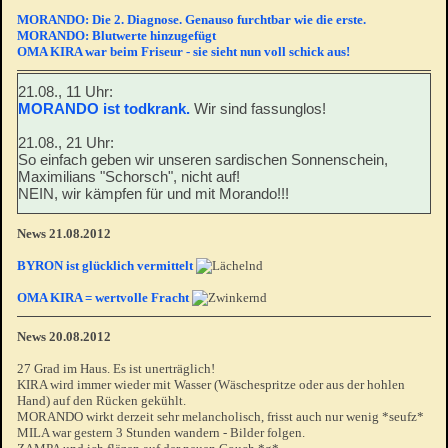
MORANDO: Die 2. Diagnose. Genauso furchtbar wie die erste.
MORANDO: Blutwerte hinzugefügt
OMA KIRA war beim Friseur - sie sieht nun voll schick aus!
21.08., 11 Uhr:
MORANDO ist todkrank.
Wir sind fassunglos!
21.08., 21 Uhr:
So einfach geben wir unseren sardischen Sonnenschein,
Maximilians "Schorsch", nicht auf!
NEIN, wir kämpfen für und mit Morando!!!
News 21.08.2012
BYRON ist glücklich vermittelt
OMA KIRA = wertvolle Fracht
News 20.08.2012
27 Grad im Haus. Es ist unerträglich!
KIRA wird immer wieder mit Wasser (Wäschespritze oder aus der hohlen
Hand) auf den Rücken gekühlt.
MORANDO wirkt derzeit sehr melancholisch, frisst auch nur wenig *seufz*
MILA war gestern 3 Stunden wandern - Bilder folgen.