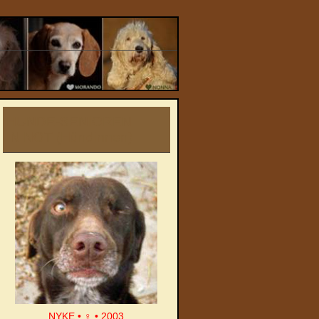
HUNDE-SENIOREN
IN NOT (Hündinnen)
NYKE • ♀ • 2003