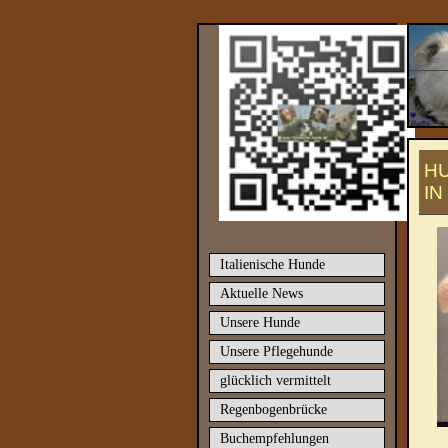
H
IN
Italienische Hunde
Aktuelle News
Unsere Hunde
Unsere Pflegehunde
glücklich vermittelt
Regenbogenbrücke
Buchempfehlungen