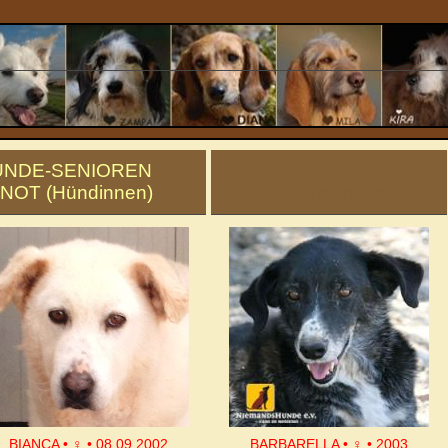
UNDE-SENIOREN
HUNDE-SENIOREN
 NOT (Hündinnen)
IN NOT (Hündinnen)
BIANCA • ♀ • 08.09.2002
BARBARELLA • ♀ • 2003