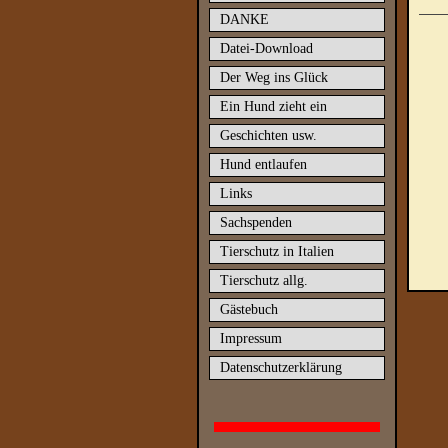
DANKE
Datei-Download
Der Weg ins Glück
Ein Hund zieht ein
Geschichten usw.
Hund entlaufen
Links
Sachspenden
Tierschutz in Italien
Tierschutz allg.
Gästebuch
Impressum
Datenschutzerklärung