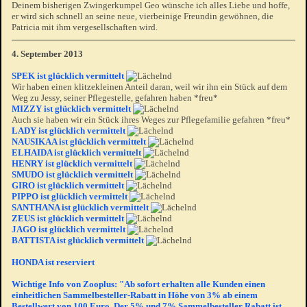
Deinem bisherigen Zwingerkumpel Geo wünsche ich alles Liebe und hoffe,
er wird sich schnell an seine neue, vierbeinige Freundin gewöhnen, die
Patricia mit ihm vergesellschaften wird.
4. September 2013
SPEK ist glücklich vermittelt
Wir haben einen klitzekleinen Anteil daran, weil wir ihn ein Stück auf dem
Weg zu Jessy, seiner Pflegestelle, gefahren haben *freu*
MIZZY ist glücklich vermittelt
Auch sie haben wir ein Stück ihres Weges zur Pflegefamilie gefahren *freu*
LADY ist glücklich vermittelt
NAUSIKAA ist glücklich vermittelt
ELHAIDA ist glücklich vermittelt
HENRY ist glücklich vermittelt
SMUDO ist glücklich vermittelt
GIRO ist glücklich vermittelt
PIPPO ist glücklich vermittelt
SANTHANA ist glücklich vermittelt
ZEUS ist glücklich vermittelt
JAGO ist glücklich vermittelt
BATTISTA ist glücklich vermittelt
HONDA ist reserviert
Wichtige Info von Zooplus: "Ab sofort erhalten alle Kunden einen
einheitlichen Sammelbesteller-Rabatt in Höhe von 3% ab einem
Bestellwert von 100 Euro. Der 5% und 7% Sammelbesteller Rabatt ist