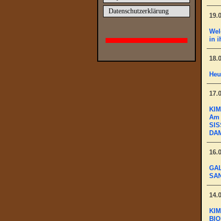
Datenschutzerklärung
19.
Wel
in 
18.
Heu
17.
KIM
Am 
SIS
DAM
16.
GAL
SAN
14.
KIM
BIO