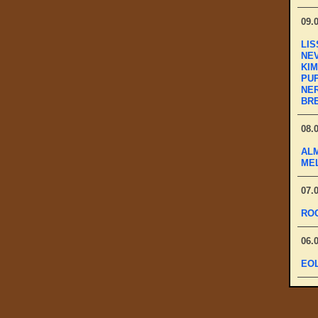
09.
LIS
NEV
KIM
PUP
NER
BRE
08.
ALM
MEL
07.
ROC
06.
EOL