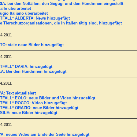
IA: bei den Notfällen, den Segugi und den Hündinnen eingestellt
älle überarbeitet
ugio Italiano überarbeitet
TFALL* ALBERTA: News hinzugefügt
e Tierschutzorganisationen, die in Italien tätig sind, hinzugefügt
04.2011
TO: viele neue Bilder hinzugefügt
04.2011
TFALL* DARIA: hinzugefügt
A: Bei den Hündinnen hinzugefügt
04.2011
A: Text aktualisiert
TFALL* EOLO: neue Bilder und Video hinzugefügt
TFALL* ROCCO: Video hinzugefügt
TFALL* ORAZIO: neue Bilder hinzugefügt
SILE: neue Bilder hinzugefügt
04.2011
A: neues Video am Ende der Seite hinzugefügt