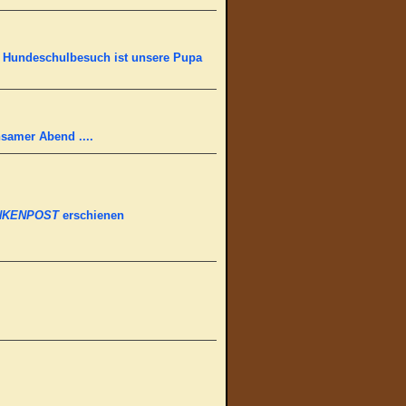
n Hundeschulbesuch ist unsere Pupa
nsamer Abend ....
NKENPOST
erschienen