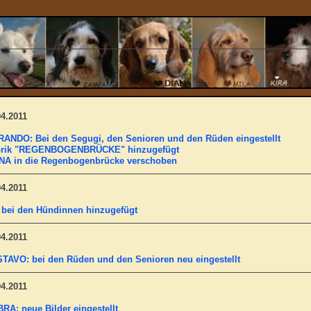
04.2011
ANDO: Bei den Segugi, den Senioren und den Rüden eingestellt
rik "REGENBOGENBRÜCKE" hinzugefügt
NA in die Regenbogenbrücke verschoben
04.2011
 bei den Hündinnen hinzugefügt
04.2011
TAVO: bei den Rüden und den Senioren neu eingestellt
04.2011
RA: neue Bilder eingestellt