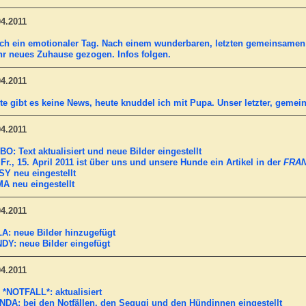
04.2011
ch ein emotionaler Tag. Nach einem wunderbaren, letzten gemeinsame
ihr neues Zuhause gezogen. Infos folgen.
04.2011
te gibt es keine News, heute knuddel ich mit Pupa. Unser letzter, gemei
04.2011
BO: Text aktualisiert und neue Bilder eingestellt
Fr., 15. April 2011 ist über uns und unsere Hunde ein Artikel in der
FRA
SY neu eingestellt
A neu eingestellt
04.2011
A: neue Bilder hinzugefügt
DY: neue Bilder eingefügt
04.2011
 *NOTFALL*: aktualisiert
NDA: bei den Notfällen, den Segugi und den Hündinnen eingestellt