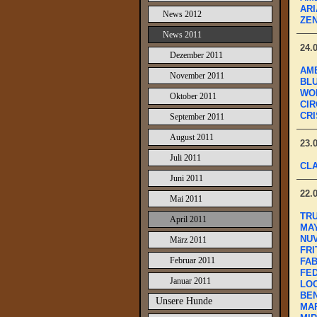
ARI
News 2012
ZEN
News 2011
24.
Dezember 2011
AMB
November 2011
BLU
WOL
Oktober 2011
CIR
CRI
September 2011
August 2011
23.
Juli 2011
CLA
Juni 2011
22.
Mai 2011
TRU
April 2011
MAY
NUV
März 2011
FRI
Februar 2011
FAB
FED
Januar 2011
LOC
BEN
Unsere Hunde
MAR