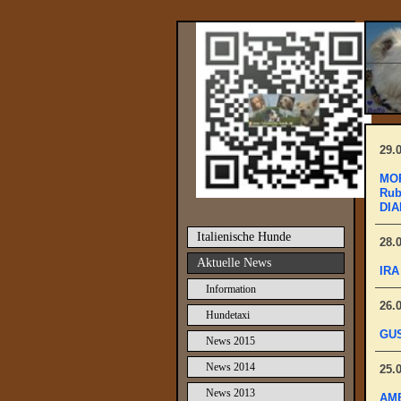
29.
MOR
Rub
DIA
Italienische Hunde
28.
Aktuelle News
IRA
Information
26.
Hundetaxi
GUS
News 2015
News 2014
25.
News 2013
AMB