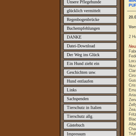
MIR
Unsere Pflegehunde
PUP
glücklich vermittelt
20.
Regenbogenbrücke
Vor
Buchempfehlungen
2 Hu
DANKE
Datei-Download
Neu
Fab
Der Weg ins Glück
Fed
Loc
Ein Hund zieht ein
Nuv
Clar
Geschichten usw.
Cir
Gus
Hund entlaufen
Cris
Links
Ema
Ari
Sachspenden
Zen
Zell
Tierschutz in Italien
Zea
Frit
Tierschutz allg.
Bla
Alb
Gästebuch
Cha
Tru
Impressum