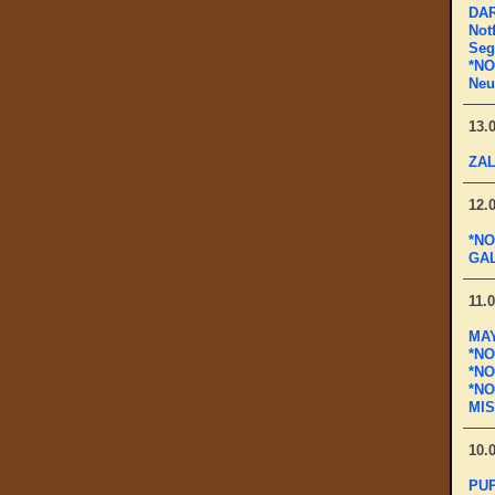
DAR
Notf
Seg
*NO
Neu
13.
ZAL
12.
*NO
GAL
11.
MAY
*NO
*NO
*NO
MIS
10.
PUP