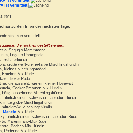
KA ist vermittelt
A ist vermittelt
04.2011
schau zu den Infos der nächsten Tage:
nde sind nun vermittelt.
zugänge, die noch eingestellt werden:
rizia, Segugio Maremmano
erica, Lagotto Romagnolo
a, Schäferhündin
ola, große weiß-creme-farbe Mischlingshündin
a, kleines Mischlingsmädel
o, Bracken-Mix-Rüde
tavo, Boxer-Rüde
tina, die aussieht, wie ein kleiner Hovawart
nuela, Cocker-Bretonen-Mix-Hündin
a, bärig aussehende Mischlingshündin
a, ähnlich einem schwarzen Labrador, Hündin
y, mittelgroße Mischlingshündin
, mittelgroße Mischlingshündin
z,
Maneto
-Mix-Rüde
cky, ähnlich einem schwarzen Labrador, Rüde
erto, Maremmano-Mix-Rüde
rlotte, Podeco-Mix-Hündin
fo, Podenco-Mix-Rüde