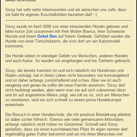
Sissy hat sehr nette Interessenten und wir wünschen uns sehr, dass
sie bald ihr eigenes Kuschelkörben beziehen darf :-)
Sissy wurde im April 2009 von einer streunenden Hündin geboren und
lebte kurze Zeit zusammen mit ihrer Mutter Bianca, ihrer Schwester
Nuvola und ihrem
Onkel Ben
auf freiem Gelände. Gefüttert wurden die
Hunde von einer Tierschützerin, die sich dort um ein Katzenrudel
kümmerte.
Die Hunde lebten in ständiger Gefahr vor Menschen, anderen Hunden
und auch Autos. So wurden sie eingefangen und ins Tierheim gebracht.
Sissy, die bereits kastriert ist und sich natürlich mit Hündinnen und
Rüden verträgt, hat in ihrem Leben nicht besonders viel kennengelernt
und ist daher anfangs zurückhaltend und scheu. Aber sie ist auch
neugierig und genau da sollte die neue Familie ansetzen. Sissy darf
nicht bedrängt werden, aber wenn man sie auf sich zukommen lässt
und ihr auf angenehme Weise zeigt, wie toll es ist, sich am Menschen
zu orientieren, wird sie sich schnell zu einem prima Hundekumpel
entwickeln.
Der Besuch in einer Hundeschule, die mit positiver Bestärkung arbeitet,
ist dabei sicher hilfreich. Ebenso wie viele gemeinsame Aktivitäten,
anfangs natürlich nicht mitten im Getümmel. Schnell wird Sissy
genießen, dass sie einen kuschelweichen Platz ihr eigen nennen darf,
regelmäßig gutes Futter bekommt und sie mit ihren Menschen viel