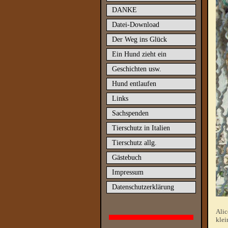
DANKE
Datei-Download
Der Weg ins Glück
Ein Hund zieht ein
Geschichten usw.
Hund entlaufen
Links
Sachspenden
Tierschutz in Italien
Tierschutz allg.
Gästebuch
Impressum
Datenschutzerklärung
Alic
klei