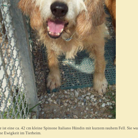
e ist eine ca. 42 cm kleine Spinone Italiano Hündin mit kurzem rauhem Fell. Sie w
ne Ewigkeit im Tierheim.