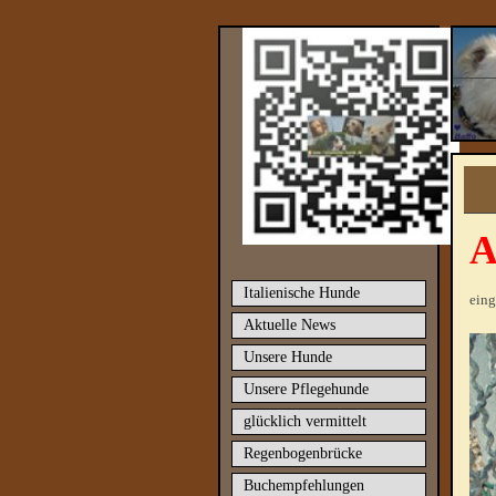
A
Italienische Hunde
eing
Aktuelle News
Unsere Hunde
Unsere Pflegehunde
glücklich vermittelt
Regenbogenbrücke
Buchempfehlungen