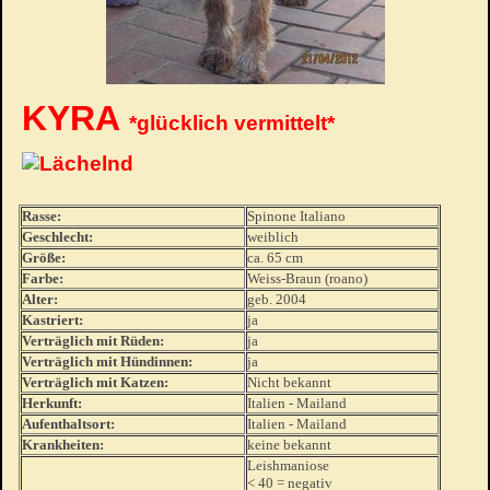
KYRA
*glücklich vermittelt*
Rasse:
Spinone Italiano
Geschlecht:
weiblich
Größe:
ca. 65 cm
Farbe:
Weiss-Braun (roano)
Alter:
geb. 2004
Kastriert:
ja
Verträglich mit Rüden:
ja
Verträglich mit Hündinnen:
ja
Verträglich mit Katzen:
Nicht bekannt
Herkunft:
Italien - Mailand
Aufenthaltsort:
Italien - Mailand
Krankheiten:
keine bekannt
Leishmaniose
< 40 = negativ