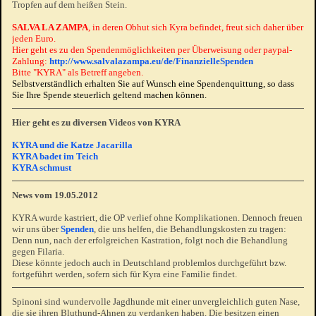
Tropfen auf dem heißen Stein.
SALVA LA ZAMPA
, in deren Obhut sich Kyra befindet, freut sich daher über
jeden Euro.
Hier geht es zu den Spendenmöglichkeiten per Überweisung oder paypal-
Zahlung:
http://www.salvalazampa.eu/de/FinanzielleSpenden
Bitte "KYRA" als Betreff angeben.
Selbstverständlich erhalten Sie auf Wunsch eine Spendenquittung, so dass
Sie Ihre Spende steuerlich geltend machen können.
Hier geht es zu diversen Videos von KYRA
KYRA und die Katze Jacarilla
KYRA badet im Teich
KYRA schmust
News vom 19.05.2012
KYRA wurde kastriert, die OP verlief ohne Komplikationen. Dennoch freuen
wir uns über
Spenden
, die uns helfen, die Behandlungskosten zu tragen:
Denn nun, nach der erfolgreichen Kastration, folgt noch die Behandlung
gegen Filaria.
Diese könnte jedoch auch in Deutschland problemlos durchgeführt bzw.
fortgeführt werden, sofern sich für Kyra eine Familie findet.
Spinoni sind wundervolle Jagdhunde mit einer unvergleichlich guten Nase,
die sie ihren Bluthund-Ahnen zu verdanken haben. Die besitzen einen