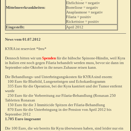
Ehrlichiose = negativ
Mittelmeerkrankheiten:
Borreliose = negativ
Anaplasmose = negativ
Filaria = positiv
Rickettsioe = positiv
Eingestellt:
April 2012
News vom 01.07.2012
KYRA ist reserviert *freu*
Dennoch bitten wir um
Spenden
für die hübsche Spinone-Hündin, weil Kyra
in Italien erst noch gegen Filaria behandelt werden muss, bevor sie dann im
September oder Oktober in ihr neues Zuhause reisen kann.
Die Behandlungs- und Unterbringungskosten für KYRA sind enorm:
100 Euro für Blutbild, Lungenröntgen und Echokardiogramm
335 Euro für die Operation, bei der Kyra kastriert und der Tumor entfernt
wurde
250 Euro für die Vorbereitung zur Filaria-Behandlung (Ronaxan 250
Tab
letten Ronaxan
150 Euro für die 3 Immiticide Spitzen der Filaria-Behandlung
870 Euro für die Unterbringung in der Pension von April 2012 bis
September 2012
1.705 Euro insgesamt
Die 100 Euro, die wir bereits für Kyra überwiesen haben, sind leider nur ein