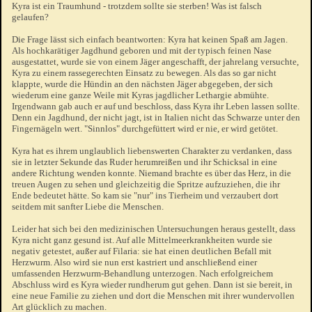
Kyra ist ein Traumhund - trotzdem sollte sie sterben! Was ist falsch
gelaufen?
Die Frage lässt sich einfach beantworten: Kyra hat keinen Spaß am Jagen.
Als hochkarätiger Jagdhund geboren und mit der typisch feinen Nase
ausgestattet, wurde sie von einem Jäger angeschafft, der jahrelang versuchte,
Kyra zu einem rassegerechten Einsatz zu bewegen. Als das so gar nicht
klappte, wurde die Hündin an den nächsten Jäger abgegeben, der sich
wiederum eine ganze Weile mit Kyras jagdlicher Lethargie abmühte.
Irgendwann gab auch er auf und beschloss, dass Kyra ihr Leben lassen sollte.
Denn ein Jagdhund, der nicht jagt, ist in Italien nicht das Schwarze unter den
Fingernägeln wert. "Sinnlos" durchgefüttert wird er nie, er wird getötet.
Kyra hat es ihrem unglaublich liebenswerten Charakter zu verdanken, dass
sie in letzter Sekunde das Ruder herumreißen und ihr Schicksal in eine
andere Richtung wenden konnte. Niemand brachte es über das Herz, in die
treuen Augen zu sehen und gleichzeitig die Spritze aufzuziehen, die ihr
Ende bedeutet hätte. So kam sie "nur" ins Tierheim und verzaubert dort
seitdem mit sanfter Liebe die Menschen.
Leider hat sich bei den medizinischen Untersuchungen heraus gestellt, dass
Kyra nicht ganz gesund ist. Auf alle Mittelmeerkrankheiten wurde sie
negativ getestet, außer auf Filaria: sie hat einen deutlichen Befall mit
Herzwurm. Also wird sie nun erst kastriert und anschließend einer
umfassenden Herzwurm-Behandlung unterzogen. Nach erfolgreichem
Abschluss wird es Kyra wieder rundherum gut gehen. Dann ist sie bereit, in
eine neue Familie zu ziehen und dort die Menschen mit ihrer wundervollen
Art glücklich zu machen.