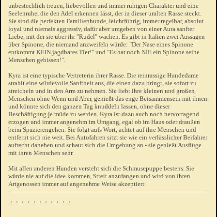
unbestechlich treuen, liebevollen und immer ruhigen Charakter und eine
Seelenruhe, die den Adel erkennen lässt, der in dieser uralten Rasse steckt.
Sie sind die perfekten Familienhunde, leichtführig, immer regelbar, absolut
loyal und niemals aggressiv, dafür aber umgeben von einer Aura sanfter
Liebe, mit der sie über ihr "Rudel" wachen. Es gibt in Italien zwei Aussagen
über Spinone, die niemand anzweifeln würde: "Der Nase eines Spinone
entkommt KEIN jagdbares Tier!" und "Es hat noch NIE ein Spinone seine
Menschen gebissen!".
Kyra ist eine typische Vertreterin ihrer Rasse. Die reinrassige Hundedame
strahlt eine würdevolle Sanftheit aus, die einen dazu bringt, sie sofort zu
streicheln und in den Arm zu nehmen. Sie liebt ihre kleinen und großen
Menschen ohne Wenn und Aber, genießt das enge Beisammensein mit ihnen
und könnte sich den ganzen Tag knuddeln lassen, ohne dieser
Beschäftigung je müde zu werden. Kyra ist dazu auch noch hervorragend
erzogen und immer angenehm im Umgang, egal ob im Haus oder draußen
beim Spazierengehen. Sie folgt aufs Wort, achtet auf ihre Menschen und
entfernt sich nie weit. Bei Autofahren sitzt sie wie ein verlässlicher Beifahrer
aufrecht daneben und schaut sich die Umgebung an - sie genießt Ausflüge
mit ihren Menschen sehr.
Mit allen anderen Hunden versteht sich die Schmusepuppe bestens. Sie
würde nie auf die Idee kommen, Streit anzufangen und wird von ihren
Artgenossen immer auf angenehme Weise akzeptiert.